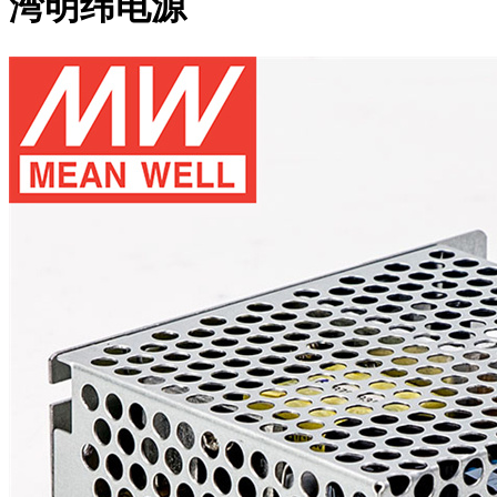
湾明纬电源