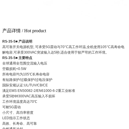
产品详情
/ Hot product
RS-35-5■ 产品说明
高可靠开关电源机型, 可承受5G震动与70°C高工作环温,全机使用105°C高寿命电
解电容,可承受300VAC突波输入达5秒,适合使用于较严苛的工作环境。
RS-35-5■ 主要特点
全球通用全范围交流输入电压
空载损耗<0.5W
所有电容均为105℃长寿命电容
有短路保护/过载保护/过电压保护
国际安规认证:UL/TUV/CB/CE
满足EMS EN50082-2/EN61000-6-2重工业标准
承受5秒钟300VAC高压输入不损坏
工作环境温度高达70℃
可耐5G震动
小尺寸、高功率密度
LED指示工作状态
高效、长寿命、高可靠
自然通风冷却