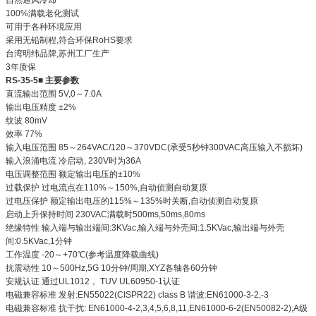
100%满载老化测试
可用于各种环境应用
采用无铅制程,符合环保RoHS要求
台湾明纬品牌,苏州工厂生产
3年质保
RS-35-5■ 主要参数
直流输出范围 5V,0～7.0A
输出电压精度 ±2%
纹波 80mV
效率 77%
输入电压范围 85～264VAC/120～370VDC(承受5秒钟300VAC高压输入不损坏)
输入浪涌电流 冷启动, 230V时为36A
电压调整范围 额定输出电压的±10%
过载保护 过电流点在110%～150%,自动侦测自动复原
过电压保护 额定输出电压的115%～135%时关断,自动侦测自动复原
启动上升保持时间 230VAC满载时500ms,50ms,80ms
绝缘特性 输入端与输出端间:3KVac,输入端与外壳间:1.5KVac,输出端与外壳
间:0.5KVac,1分钟
工作温度 -20～+70℃(参考温度降载曲线)
抗震动性 10～500Hz,5G 10分钟/周期,XYZ各轴各60分钟
安规认证 通过UL1012， TUV UL60950-1认证
电磁兼容标准 发射:EN55022(CISPR22) class B 谐波:EN61000-3-2,-3
电磁兼容标准 抗干扰: EN61000-4-2,3,4,5,6,8,11,EN61000-6-2(EN50082-2),A级