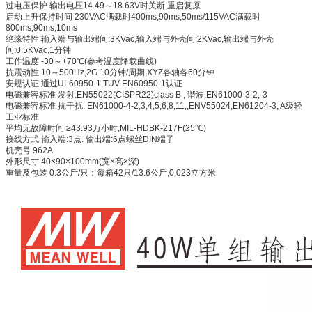
过电压保护 输出电压14.49～18.63V时关断,重启复原
启动上升保持时间 230VAC满载时400ms,90ms,50ms/115VAC满载时
800ms,90ms,10ms
绝缘特性 输入端与输出端间:3KVac,输入端与外壳间:2KVac,输出端与外壳
间:0.5KVac,1分钟
工作温度 -30～+70℃(参考温度降载曲线)
抗震动性 10～500Hz,2G 10分钟/周期,XYZ各轴各60分钟
安规认证 通过UL60950-1,TUV EN60950-1认证
电磁兼容标准 发射:EN55022(CISPR22)class B , 谐波:EN61000-3-2,-3
电磁兼容标准 抗干扰: EN61000-4-2,3,4,5,6,8,11,,ENV55024,EN61204-3, A级轻
工业标准
平均无故障时间 ≥43.93万小时,MIL-HDBK-217F(25℃)
接线方式 输入端:3点. 输出端:6点螺丝DIN端子
机壳号 962A
外形尺寸 40×90×100mm(宽×高×深)
重量及包装 0.3公斤/只；每箱42只/13.6公斤,0.023立方米