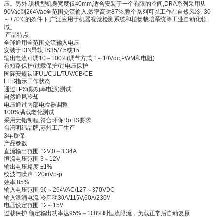
压。另外,该机型机身宽度仅40mm,适合安装于一个有限的空间,DRA系列采用从
90Vac到264Vac全范围交流输入.效率高达87%,整个系列可以工作在自然风冷,-30
～+70℃的条件下,广泛应用于机器视觉检测系统和植物栽培系统等工业自动化领
域。
产品特点
全球通用全范围交流输入电压
安装于DIN导轨TS35/7.5或15
输出电流可调10～100%(调节方式:1～10Vdc,PWM和电阻)
有短路保护/过载保护/过电压保护
国际安规认证UL/CUL/TUV/CB/CE
LED指示工作状态
通过LPS(限功率电源)测试
自然通风冷却
电压通过内部电位器调整
100%满载老化测试
采用无铅制程,符合环保RoHS要求
台湾明纬品牌,苏州工厂生产
3年质保
产品参数
直流输出范围 12V,0～3.34A
恒流电压范围 3～12V
输出电压精度 ±1%
纹波与噪声 120mVp-p
效率 85%
输入电压范围 90～264VAC/127～370VDC
输入浪涌电流 冷启动30A/115V,60A/230V
电压设定范围 12～15V
过载保护 额定输出功率达95%～108%时恒流限流，负载正常后自动复原