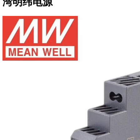
湾明纬电源