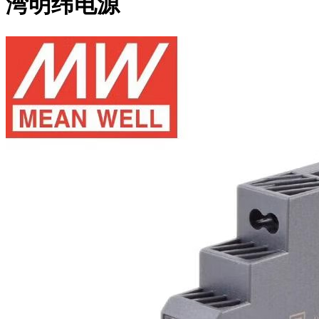
湾明纬电源